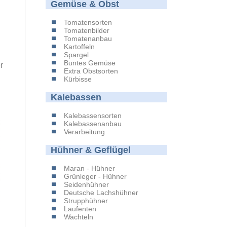
Gemüse & Obst
l
Tomatensorten
Tomatenbilder
Tomatenanbau
Kartoffeln
Spargel
Buntes Gemüse
r
Extra Obstsorten
Kürbisse
Kalebassen
Kalebassensorten
Kalebassenanbau
Verarbeitung
Hühner & Geflügel
Maran - Hühner
Grünleger - Hühner
Seidenhühner
Deutsche Lachshühner
Strupphühner
Laufenten
Wachteln